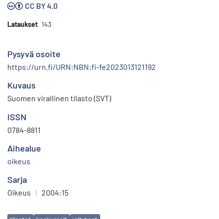
CC BY 4.0
Lataukset
143
Pysyvä osoite
https://urn.fi/URN:NBN:fi-fe2023013121192
Kuvaus
Suomen virallinen tilasto (SVT)
ISSN
0784-8811
Aihealue
oikeus
Sarja
Oikeus
|
2004:15
Avainsanat