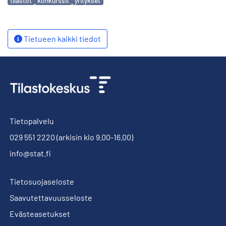
tilastot
konkurssit
yritykset
Tietueen kaikki tiedot
Tietopalvelu
029 551 2220
(arkisin klo 9.00-16.00)
info@stat.fi
Tietosuojaseloste
Saavutettavuusseloste
Evästeasetukset