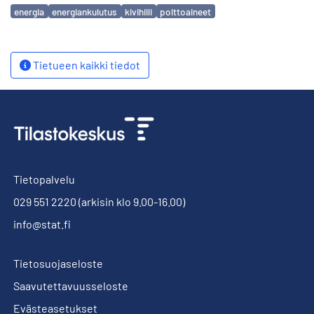
Avainsanat
energia
energiankulutus
kivihiili
polttoaineet
Tietueen kaikki tiedot
Tietopalvelu
029 551 2220
(arkisin klo 9.00-16.00)
info@stat.fi
Tietosuojaseloste
Saavutettavuusseloste
Evästeasetukset