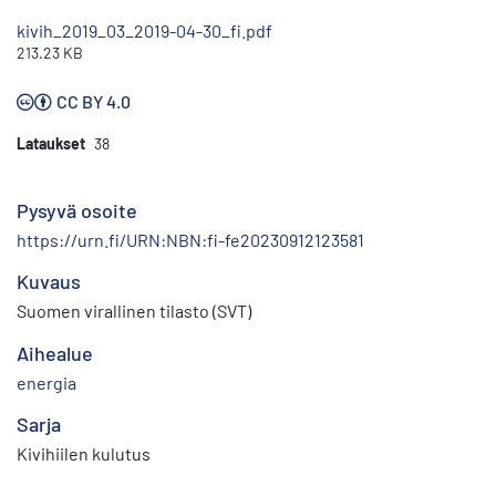
kivih_2019_03_2019-04-30_fi.pdf
213.23 KB
CC BY 4.0
Lataukset
38
Pysyvä osoite
https://urn.fi/URN:NBN:fi-fe20230912123581
Kuvaus
Suomen virallinen tilasto (SVT)
Aihealue
energia
Sarja
Kivihiilen kulutus