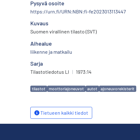
Pysyvä osoite
https://urn.fi/URN:NBN:fi-fe2023013113447
Kuvaus
Suomen virallinen tilasto (SVT)
Aihealue
liikenne ja matkailu
Sarja
Tilastotiedotus LI
|
1973:14
Avainsanat
tilastot
moottoriajoneuvot
autot
ajoneuvorekisterit
Tietueen kaikki tiedot