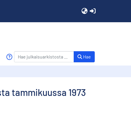
(current)
Hae
ista tammikuussa 1973