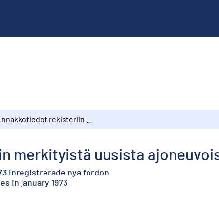
Ennakkotiedot rekisteriin merkityistä uusista ajoneuvoista tammikuussa 1973
in merkityistä uusista ajoneuvo
73 inregistrerade nya fordon
es in january 1973