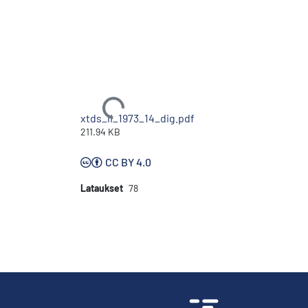
Ladataan...
xtds_li_1973_14_dig.pdf
211.94 KB
CC BY 4.0
Lataukset
78