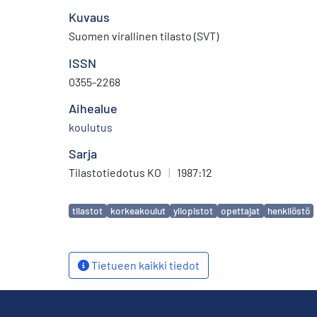
Kuvaus
Suomen virallinen tilasto (SVT)
ISSN
0355-2268
Aihealue
koulutus
Sarja
Tilastotiedotus KO
|
1987:12
Avainsanat
tilastot
korkeakoulut
yliopistot
opettajat
henkilöstö
Tietueen kaikki tiedot