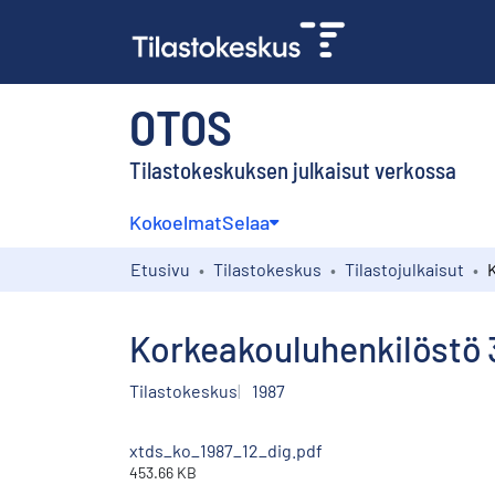
OTOS
Tilastokeskuksen julkaisut verkossa
Kokoelmat
Selaa
Etusivu
Tilastokeskus
Tilastojulkaisut
Korkeakouluhenkilöstö 3
Tilastokeskus
1987
xtds_ko_1987_12_dig.pdf
453.66 KB