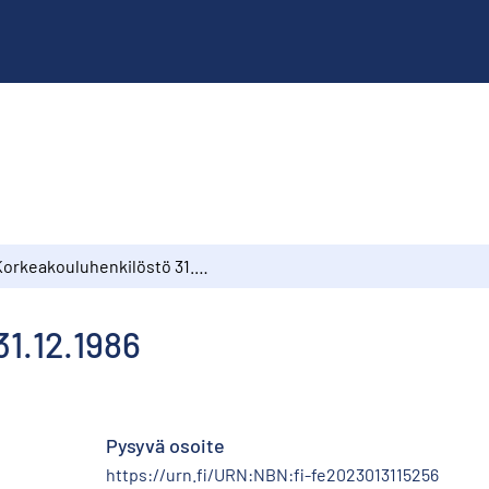
Korkeakouluhenkilöstö 31.12.1986
1.12.1986
Pysyvä osoite
https://urn.fi/URN:NBN:fi-fe2023013115256