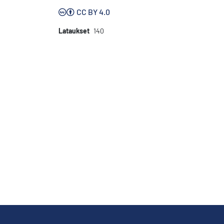
CC BY 4.0
Lataukset
140