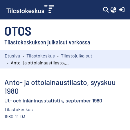
(c
OTOS
Tilastokeskuksen julkaisut verkossa
Etusivu
Tilastokeskus
Tilastojulkaisut
Kokoelmat
Anto- ja ottolainaustilasto, syyskuu 1980
Selaa
Anto- ja ottolainaustilasto, syyskuu
1980
Ut- och inläningsstatistik, september 1980
Tilastokeskus
1980-11-03