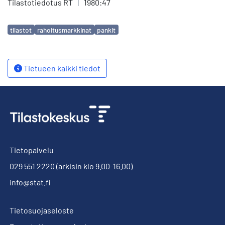
Tilastotiedotus RT
|
1980:47
Avainsanat
tilastot
rahoitusmarkkinat
pankit
Tietueen kaikki tiedot
Tietopalvelu
029 551 2220
(arkisin klo 9.00-16.00)
info@stat.fi
Tietosuojaseloste