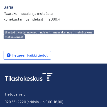
Sarja
Maarakennusalan ja metsäalan
konekustannusindeksit
|
2000:4
Avainsanat
tilastot
kustannukset
indeksit
maarakennus
metsätalous
metsäkoneet
Tietueen kaikki tiedot
Tietopalvelu
029 551 2220
(arkisin klo 9.00-16.00)