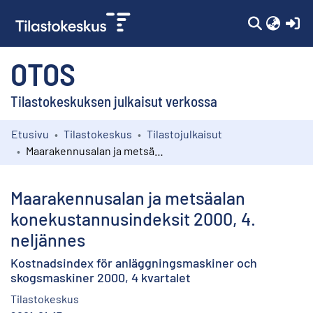
(c
OTOS
Tilastokeskuksen julkaisut verkossa
Etusivu
Tilastokeskus
Tilastojulkaisut
Kokoelmat
Maarakennusalan ja metsäalan konekustannusindeksit 2000, 4. neljännes
Selaa
Maarakennusalan ja metsäalan
konekustannusindeksit 2000, 4.
neljännes
Kostnadsindex för anläggningsmaskiner och
skogsmaskiner 2000, 4 kvartalet
Tilastokeskus