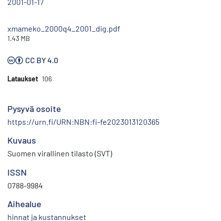
2001-01-17
xmameko_2000q4_2001_dig.pdf
1.43 MB
CC BY 4.0
Lataukset
106
Pysyvä osoite
https://urn.fi/URN:NBN:fi-fe2023013120365
Kuvaus
Suomen virallinen tilasto (SVT)
ISSN
0788-9984
Aihealue
hinnat ja kustannukset