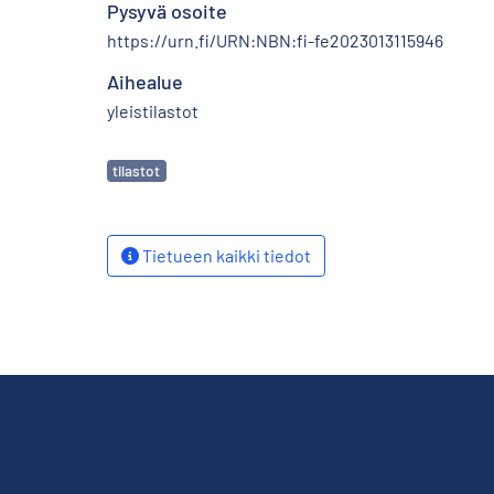
Pysyvä osoite
https://urn.fi/URN:NBN:fi-fe2023013115946
Aihealue
yleistilastot
Avainsanat
tilastot
Tietueen kaikki tiedot