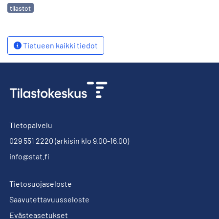
Avainsanat
tilastot
Tietueen kaikki tiedot
Tietopalvelu
029 551 2220
(arkisin klo 9.00-16.00)
info@stat.fi
Tietosuojaseloste
Saavutettavuusseloste
Evästeasetukset