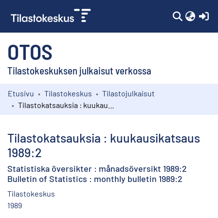
(c
OTOS
Tilastokeskuksen julkaisut verkossa
Etusivu
Tilastokeskus
Tilastojulkaisut
Kokoelmat
Tilastokatsauksia : kuukausikatsaus 1989:2
Selaa
Tilastokatsauksia : kuukausikatsaus
1989:2
Statistiska översikter : månadsöversikt 1989:2
Bulletin of Statistics : monthly bulletin 1989:2
Tilastokeskus
1989