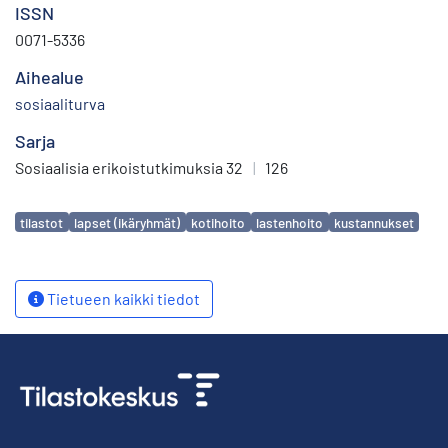
ISSN
0071-5336
Aihealue
sosiaaliturva
Sarja
Sosiaalisia erikoistutkimuksia 32
|
126
Avainsanat
tilastot
lapset (ikäryhmät)
kotihoito
lastenhoito
kustannukset
Tietueen kaikki tiedot