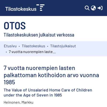
(c
OTOS
Tilastokeskuksen julkaisut verkossa
Etusivu
Tilastokeskus
Tilastojulkaisut
Kokoelmat
7 vuotta nuorempien lasten palkattoman kotihoidon arvo vuonna 1985
Selaa
7 vuotta nuorempien lasten
palkattoman kotihoidon arvo vuonna
1985
The Value of Unsalaried Home Care of Children
under the Age of Seven in 1985
Heinonen, Markku