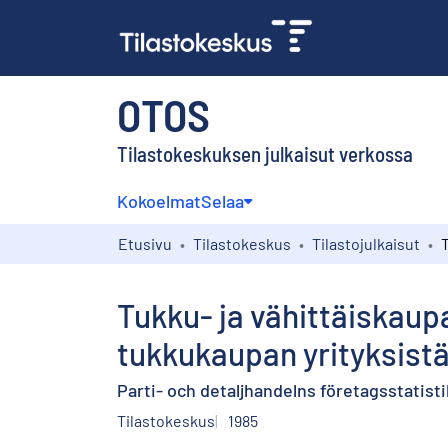
OTOS
Tilastokeskuksen julkaisut verkossa
Kokoelmat
Selaa
Etusivu
Tilastokeskus
Tilastojulkaisut
Tukku- ja vähittäiskaup
tukkukaupan yrityksist
Parti- och detaljhandelns företagsstatist
Tilastokeskus
1985