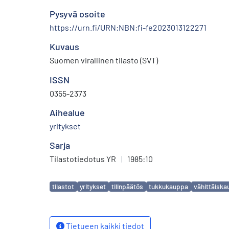
Pysyvä osoite
https://urn.fi/URN:NBN:fi-fe2023013122271
Kuvaus
Suomen virallinen tilasto (SVT)
ISSN
0355-2373
Aihealue
yritykset
Sarja
Tilastotiedotus YR
|
1985:10
Avainsanat
tilastot
yritykset
tilinpäätös
tukkukauppa
vähittäisk
Tietueen kaikki tiedot