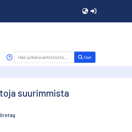
(current)
Hae
etoja suurimmista
företag