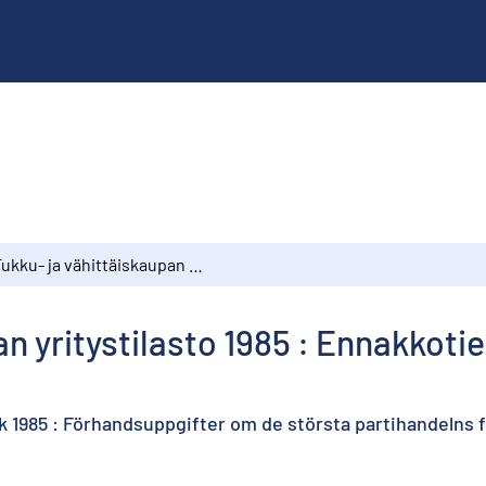
Tukku- ja vähittäiskaupan yritystilasto 1985 : Ennakkotietoja suurimmista tukkukaupan yrityksistä
an yritystilasto 1985 : Ennakkoti
ä
ik 1985 : Förhandsuppgifter om de största partihandelns 