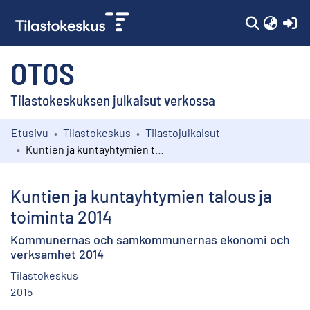
(c
OTOS
Tilastokeskuksen julkaisut verkossa
Etusivu
Tilastokeskus
Tilastojulkaisut
Kokoelmat
Kuntien ja kuntayhtymien talous ja toiminta 2014
Selaa
Kuntien ja kuntayhtymien talous ja
toiminta 2014
Kommunernas och samkommunernas ekonomi och
verksamhet 2014
Tilastokeskus
2015