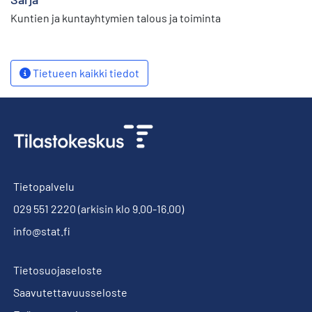
Kuntien ja kuntayhtymien talous ja toiminta
Tietueen kaikki tiedot
Tietopalvelu
029 551 2220
(arkisin klo 9.00-16.00)
info@stat.fi
Tietosuojaseloste
Saavutettavuusseloste