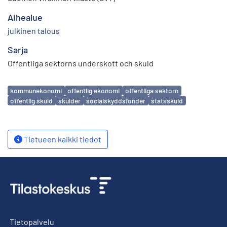
Aihealue
julkinen talous
Sarja
Offentliga sektorns underskott och skuld
Avainsanat
kommunekonomi
offentlig ekonomi
offentliga sektorn
offentlig skuld
skulder
socialskyddsfonder
statsskuld
Tietueen kaikki tiedot
Tietopalvelu