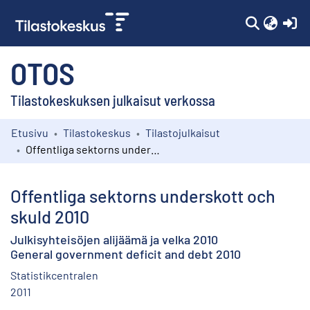
(c
OTOS
Tilastokeskuksen julkaisut verkossa
Etusivu
Tilastokeskus
Tilastojulkaisut
Kokoelmat
Offentliga sektorns underskott och skuld 2010
Selaa
Offentliga sektorns underskott och
skuld 2010
Julkisyhteisöjen alijäämä ja velka 2010
General government deficit and debt 2010
Statistikcentralen
2011