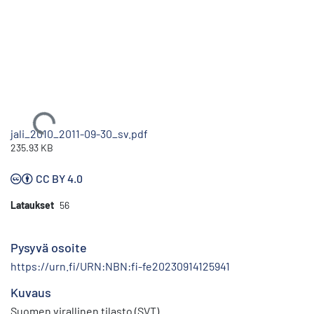
Ladataan...
jali_2010_2011-09-30_sv.pdf
235.93 KB
CC BY 4.0
Lataukset
56
Pysyvä osoite
https://urn.fi/URN:NBN:fi-fe20230914125941
Kuvaus
Suomen virallinen tilasto (SVT)