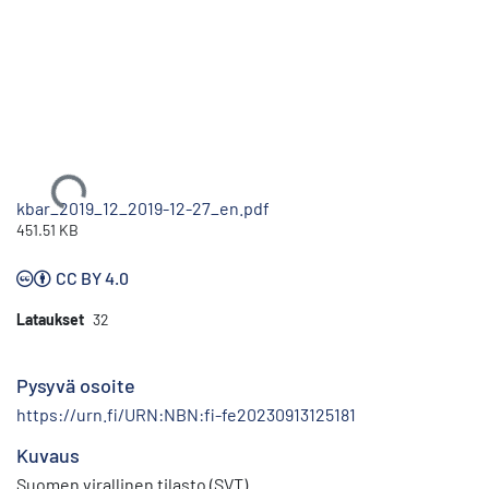
Ladataan...
kbar_2019_12_2019-12-27_en.pdf
451.51 KB
CC BY 4.0
Lataukset
32
Pysyvä osoite
https://urn.fi/URN:NBN:fi-fe20230913125181
Kuvaus
Suomen virallinen tilasto (SVT)