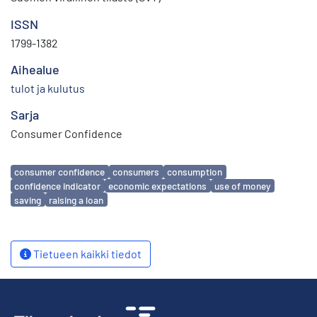
ISSN
1799-1382
Aihealue
tulot ja kulutus
Sarja
Consumer Confidence
Avainsanat
consumer confidence
consumers
consumption
confidence indicator
economic expectations
use of money
saving
raising a loan
Tietueen kaikki tiedot