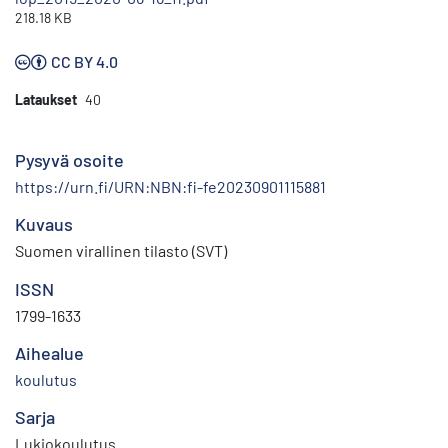
218.18 KB
CC BY 4.0
Lataukset
40
Pysyvä osoite
https://urn.fi/URN:NBN:fi-fe20230901115881
Kuvaus
Suomen virallinen tilasto (SVT)
ISSN
1799-1633
Aihealue
koulutus
Sarja
Lukiokoulutus