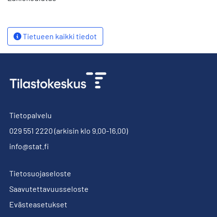
Tietueen kaikki tiedot
Tietopalvelu
029 551 2220
(arkisin klo 9.00-16.00)
info@stat.fi
Tietosuojaseloste
Saavutettavuusseloste
Evästeasetukset