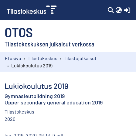
(c
OTOS
Tilastokeskuksen julkaisut verkossa
Etusivu
Tilastokeskus
Tilastojulkaisut
Kokoelmat
Lukiokoulutus 2019
Selaa
Lukiokoulutus 2019
Gymnasieutbildning 2019
Upper secondary general education 2019
Tilastokeskus
2020
lop_2019_2020-06-16_fi.pdf