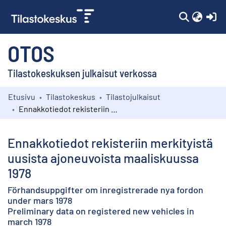
(c
OTOS
Tilastokeskuksen julkaisut verkossa
Etusivu
Tilastokeskus
Tilastojulkaisut
Kokoelmat
Ennakkotiedot rekisteriin merkityistä uusista ajoneuvoista maaliskuussa 1978
Selaa
Ennakkotiedot rekisteriin merkityistä
uusista ajoneuvoista maaliskuussa
1978
Förhandsuppgifter om inregistrerade nya fordon
under mars 1978
Preliminary data on registered new vehicles in
march 1978