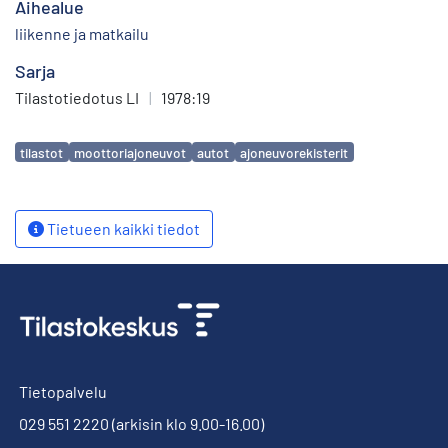
Aihealue
liikenne ja matkailu
Sarja
Tilastotiedotus LI
|
1978:19
Avainsanat
tilastot
moottoriajoneuvot
autot
ajoneuvorekisterit
Tietueen kaikki tiedot
Tietopalvelu
029 551 2220
(arkisin klo 9.00-16.00)