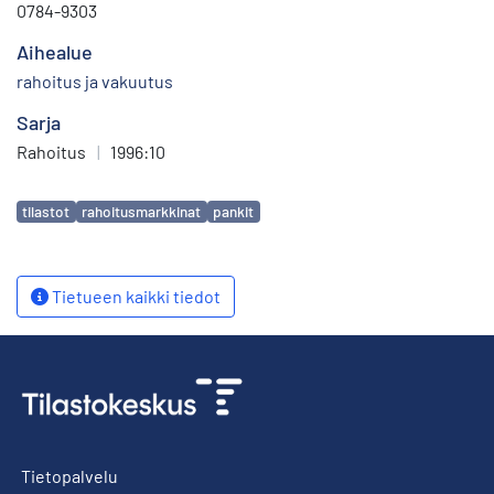
0784-9303
Aihealue
rahoitus ja vakuutus
Sarja
Rahoitus
|
1996:10
Avainsanat
tilastot
rahoitusmarkkinat
pankit
Tietueen kaikki tiedot
Tietopalvelu