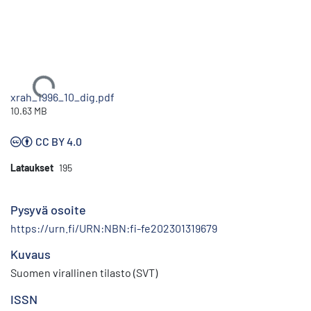
Ladataan...
xrah_1996_10_dig.pdf
10.63 MB
CC BY 4.0
Lataukset
195
Pysyvä osoite
https://urn.fi/URN:NBN:fi-fe202301319679
Kuvaus
Suomen virallinen tilasto (SVT)
ISSN