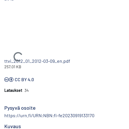
Ladataan...
ttvi_2012_01_2012-03-09_en.pdf
257.01 KB
CC BY 4.0
Lataukset
34
Pysyvä osoite
https://urn.fi/URN:NBN:fi-fe20230919133170
Kuvaus