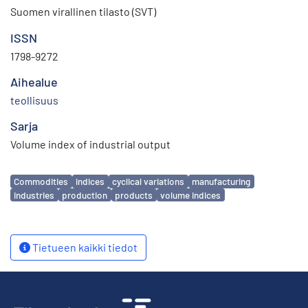
Suomen virallinen tilasto (SVT)
ISSN
1798-9272
Aihealue
teollisuus
Sarja
Volume index of industrial output
Avainsanat
Commodities
indices
cyclical variations
manufacturing
industries
production
products
volume indices
Tietueen kaikki tiedot