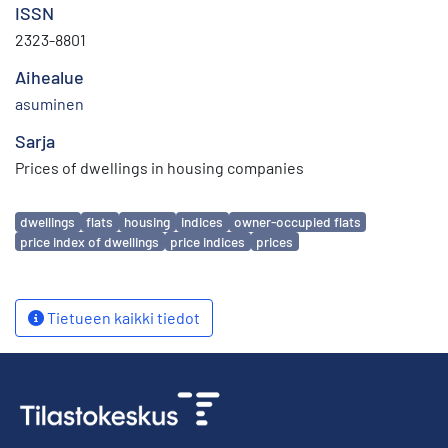
ISSN
2323-8801
Aihealue
asuminen
Sarja
Prices of dwellings in housing companies
Avainsanat
dwellings
flats
housing
indices
owner-occupied flats
price index of dwellings
price indices
prices
Tietueen kaikki tiedot