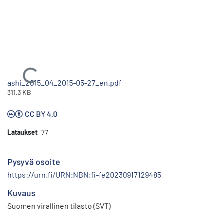
Ladataan...
ashi_2015_04_2015-05-27_en.pdf
311.3 KB
CC BY 4.0
Lataukset
77
Pysyvä osoite
https://urn.fi/URN:NBN:fi-fe20230917129485
Kuvaus
Suomen virallinen tilasto (SVT)