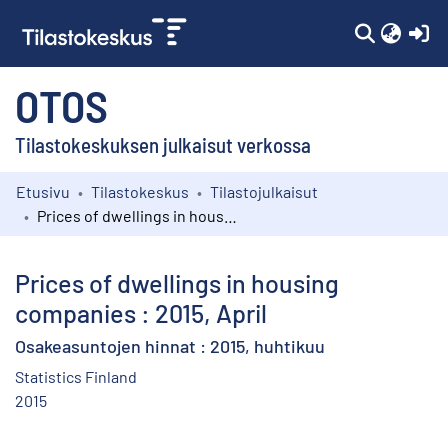
(c
OTOS
Tilastokeskuksen julkaisut verkossa
Etusivu
Tilastokeskus
Tilastojulkaisut
Kokoelmat
Prices of dwellings in housing companies : 2015, April
Selaa
Prices of dwellings in housing
companies : 2015, April
Osakeasuntojen hinnat : 2015, huhtikuu
Statistics Finland
2015