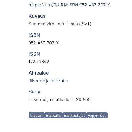
https://urn.fi/URN:ISBN:952-467-307-X
Kuvaus
Suomen virallinen tilasto (SVT)
ISBN
952-467-307-X
ISSN
1239-7342
Aihealue
liikenne ja matkailu
Sarja
Liikenne ja matkailu
|
2004:9
Avainsanat
tilastot
matkailu
matkustajat
yöpymiset