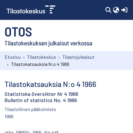
(c
OTOS
Tilastokeskuksen julkaisut verkossa
Etusivu
Tilastokeskus
Tilastojulkaisut
Kokoelmat
Tilastokatsauksia N:o 4 1966
Selaa
Tilastokatsauksia N:o 4 1966
Statistiska översikter Nr 4 1966
Bulletin of statistics No. 4 1966
Tilastollinen päätoimisto
1966
xtka_196604_1966_dig.pdf