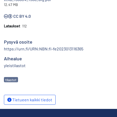
12.47 MB
CC BY 4.0
Lataukset
112
Pysyvä osoite
https://urn.fi/URN:NBN:fi-fe2023013116365
Aihealue
yleistilastot
Avainsanat
tilastot
Tietueen kaikki tiedot