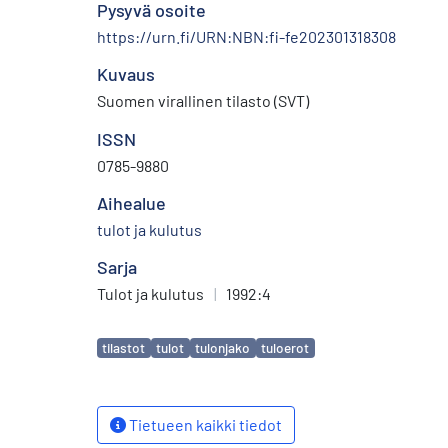
Pysyvä osoite
https://urn.fi/URN:NBN:fi-fe202301318308
Kuvaus
Suomen virallinen tilasto (SVT)
ISSN
0785-9880
Aihealue
tulot ja kulutus
Sarja
Tulot ja kulutus
|
1992:4
Avainsanat
tilastot
tulot
tulonjako
tuloerot
Tietueen kaikki tiedot