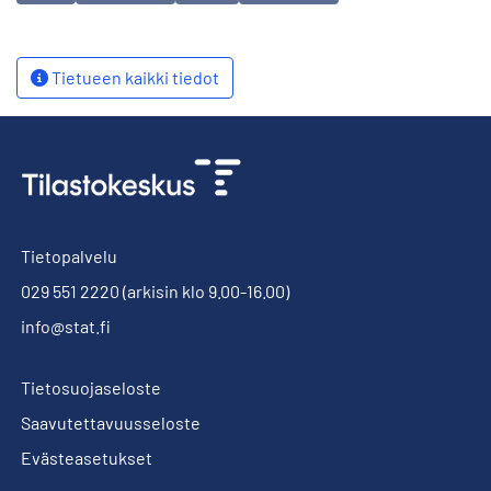
Tietueen kaikki tiedot
Tietopalvelu
029 551 2220
(arkisin klo 9.00-16.00)
info@stat.fi
Tietosuojaseloste
Saavutettavuusseloste
Evästeasetukset