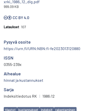
xrki_1986_12_dig.pdf
999.09 KB
CC BY 4.0
Lataukset
107
Pysyvä osoite
https://urn.fi/URN:NBN:fi-fe2023013120880
ISSN
0355-239x
Aihealue
hinnat ja kustannukset
Sarja
Indeksitiedotus RK
|
1986:12
Avainsanat
tilastot
kustannukset
indeksit
rakentaminen