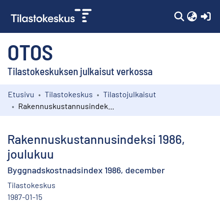
(c
OTOS
Tilastokeskuksen julkaisut verkossa
Etusivu
Tilastokeskus
Tilastojulkaisut
Kokoelmat
Rakennuskustannusindeksi 1986, joulukuu
Selaa
Rakennuskustannusindeksi 1986,
joulukuu
Byggnadskostnadsindex 1986, december
Tilastokeskus
1987-01-15