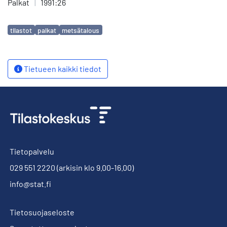
Palkat
|
1991:26
Avainsanat
tilastot
palkat
metsätalous
Tietueen kaikki tiedot
Tietopalvelu
029 551 2220
(arkisin klo 9.00-16.00)
info@stat.fi
Tietosuojaseloste