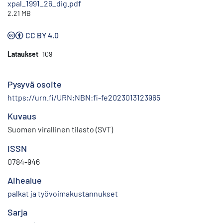
xpal_1991_26_dig.pdf
2.21 MB
CC BY 4.0
Lataukset
109
Pysyvä osoite
https://urn.fi/URN:NBN:fi-fe2023013123965
Kuvaus
Suomen virallinen tilasto (SVT)
ISSN
0784-946
Aihealue
palkat ja työvoimakustannukset
Sarja