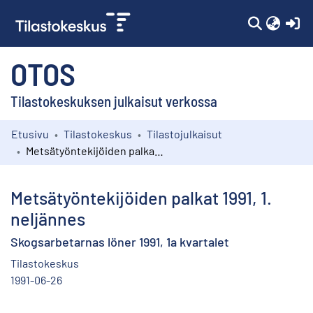
(c
OTOS
Tilastokeskuksen julkaisut verkossa
Etusivu
Tilastokeskus
Tilastojulkaisut
Kokoelmat
Metsätyöntekijöiden palkat 1991, 1. neljännes
Selaa
Metsätyöntekijöiden palkat 1991, 1.
neljännes
Skogsarbetarnas löner 1991, 1a kvartalet
Tilastokeskus
1991-06-26