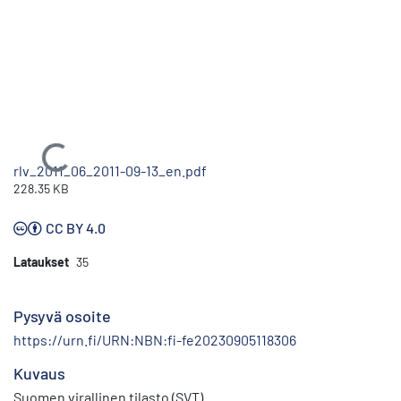
Ladataan...
rlv_2011_06_2011-09-13_en.pdf
228.35 KB
CC BY 4.0
Lataukset
35
Pysyvä osoite
https://urn.fi/URN:NBN:fi-fe20230905118306
Kuvaus
Suomen virallinen tilasto (SVT)