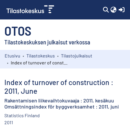
(c
OTOS
Tilastokeskuksen julkaisut verkossa
Etusivu
Tilastokeskus
Tilastojulkaisut
Kokoelmat
Index of turnover of construction : 2011, June
Selaa
Index of turnover of construction :
2011, June
Rakentamisen liikevaihtokuvaaja : 2011, kesäkuu
Omsättningsindex för byggverksamhet : 2011, juni
Statistics Finland
2011