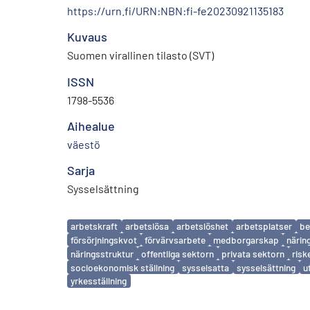
https://urn.fi/URN:NBN:fi-fe20230921135183
Kuvaus
Suomen virallinen tilasto (SVT)
ISSN
1798-5536
Aihealue
väestö
Sarja
Sysselsättning
Avainsanat
arbetskraft
arbetslösa
arbetslöshet
arbetsplatser
be
försörjningskvot
förvärvsarbete
medborgarskap
närin
näringsstruktur
offentliga sektorn
privata sektorn
risk
socioekonomisk ställning
sysselsatta
sysselsättning
u
yrkesställning