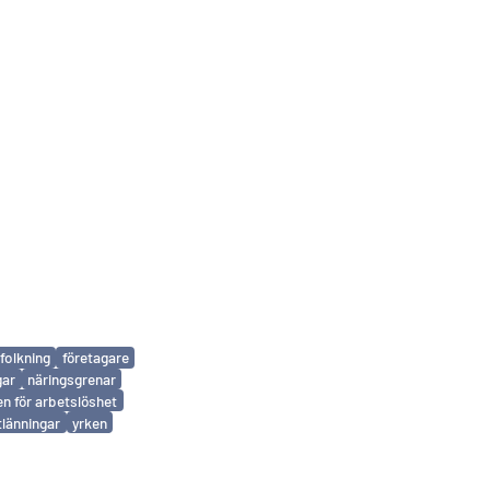
folkning
företagare
gar
näringsgrenar
en för arbetslöshet
tlänningar
yrken