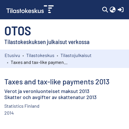
(c
OTOS
Tilastokeskuksen julkaisut verkossa
Etusivu
Tilastokeskus
Tilastojulkaisut
Kokoelmat
Taxes and tax-like payments 2013
Selaa
Taxes and tax-like payments 2013
Verot ja veronluonteiset maksut 2013
Skatter och avgifter av skattenatur 2013
Statistics Finland
2014