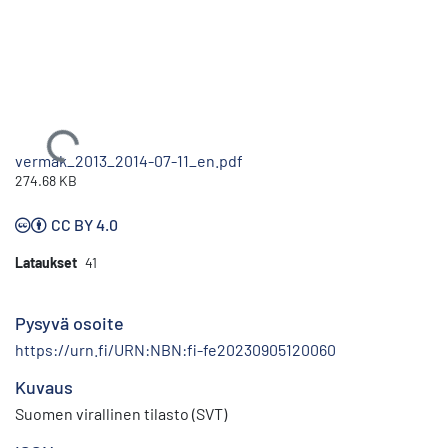
Ladataan...
vermak_2013_2014-07-11_en.pdf
274.68 KB
CC BY 4.0
Lataukset
41
Pysyvä osoite
https://urn.fi/URN:NBN:fi-fe20230905120060
Kuvaus
Suomen virallinen tilasto (SVT)