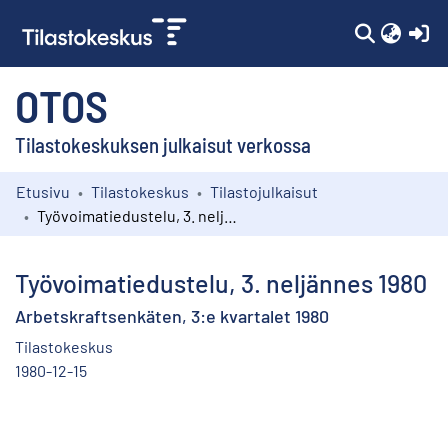
(c
OTOS
Tilastokeskuksen julkaisut verkossa
Etusivu
Tilastokeskus
Tilastojulkaisut
Kokoelmat
Työvoimatiedustelu, 3. neljännes 1980
Selaa
Työvoimatiedustelu, 3. neljännes 1980
Arbetskraftsenkäten, 3:e kvartalet 1980
Tilastokeskus
1980-12-15