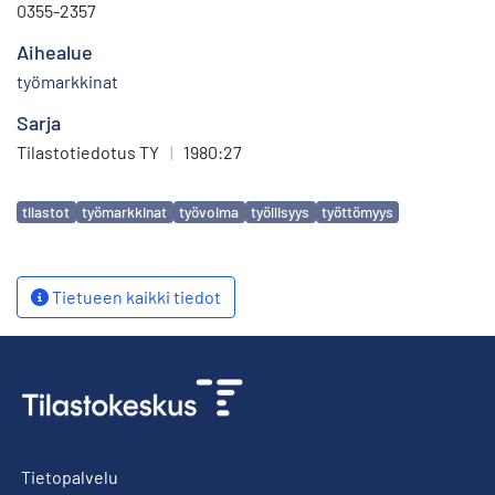
0355-2357
Aihealue
työmarkkinat
Sarja
Tilastotiedotus TY
|
1980:27
Avainsanat
tilastot
työmarkkinat
työvoima
työllisyys
työttömyys
Tietueen kaikki tiedot
Tietopalvelu