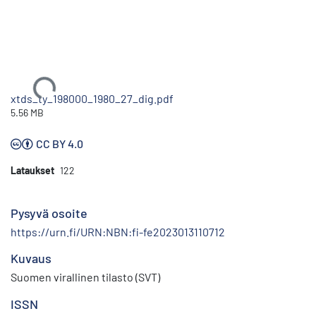
Ladataan...
xtds_ty_198000_1980_27_dig.pdf
5.56 MB
CC BY 4.0
Lataukset
122
Pysyvä osoite
https://urn.fi/URN:NBN:fi-fe2023013110712
Kuvaus
Suomen virallinen tilasto (SVT)
ISSN