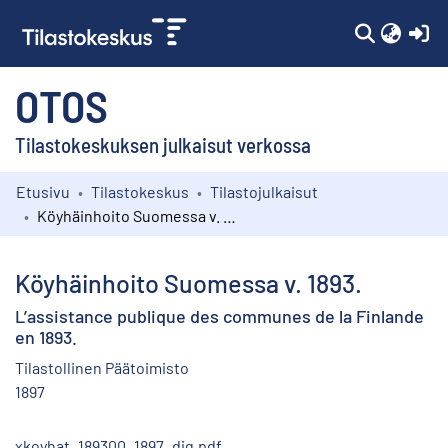
(c
OTOS
Tilastokeskuksen julkaisut verkossa
Etusivu
Tilastokeskus
Tilastojulkaisut
Kokoelmat
Köyhäinhoito Suomessa v. 1893.
Selaa
Köyhäinhoito Suomessa v. 1893.
L’assistance publique des communes de la Finlande
en 1893.
Tilastollinen Päätoimisto
1897
xkoyhat_189300_1897_dig.pdf