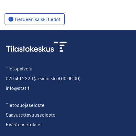
Tietueen kaikki tiedot
Tietopalvelu
029 551 2220
(arkisin klo 9.00-16.00)
info@stat.fi
Tietosuojaseloste
Saavutettavuusseloste
Evästeasetukset