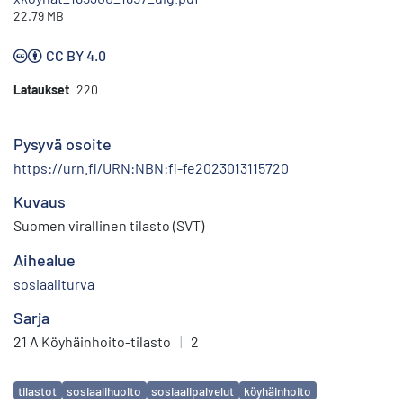
22.79 MB
CC BY 4.0
Lataukset
220
Pysyvä osoite
https://urn.fi/URN:NBN:fi-fe2023013115720
Kuvaus
Suomen virallinen tilasto (SVT)
Aihealue
sosiaaliturva
Sarja
21 A Köyhäinhoito-tilasto
|
2
Avainsanat
tilastot
sosiaalihuolto
sosiaalipalvelut
köyhäinhoito