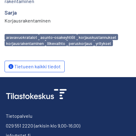
rakentaminen
Sarja
Korjausrakentaminen
Avainsanat
aravavuokratalot
asunto-osakeyhtiöt
korjauskustannukset
korjausrakentaminen
liikevaihto
peruskorjaus
yritykset
Tietueen kaikki tiedot
Tietopalvelu
029 551 2220
(arkisin klo 9.00-16.00)
info@stat.fi