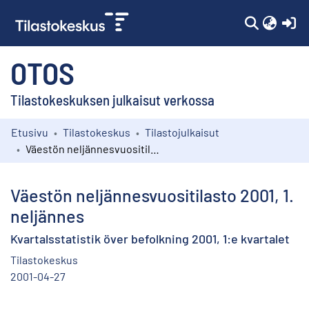
(c
OTOS
Tilastokeskuksen julkaisut verkossa
Etusivu
Tilastokeskus
Tilastojulkaisut
Kokoelmat
Väestön neljännesvuositilasto 2001, 1. neljännes
Selaa
Väestön neljännesvuositilasto 2001, 1.
neljännes
Kvartalsstatistik över befolkning 2001, 1:e kvartalet
Tilastokeskus
2001-04-27