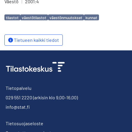
Väestö
|
2001:4
Avainsanat
tilastot
väestötilastot
väestönmuutokset
kunnat
Tietueen kaikki tiedot
Tietopalvelu
029 551 2220
(arkisin klo 9.00-16.00)
info@stat.fi
Tietosuojaseloste