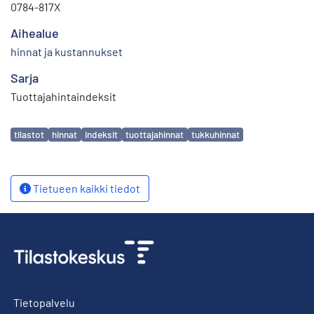
0784-817X
Aihealue
hinnat ja kustannukset
Sarja
Tuottajahintaindeksit
Avainsanat
tilastot
hinnat
indeksit
tuottajahinnat
tukkuhinnat
Tietueen kaikki tiedot
Tietopalvelu