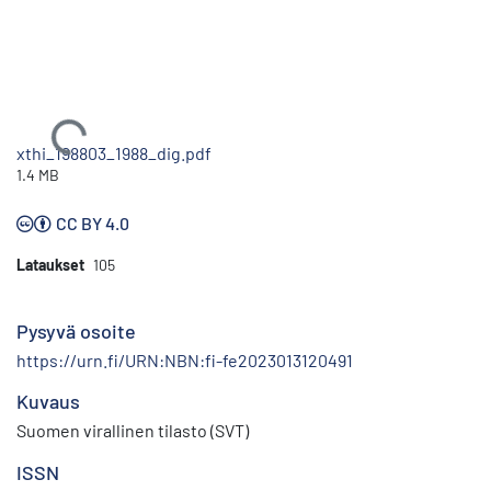
Ladataan...
xthi_198803_1988_dig.pdf
1.4 MB
CC BY 4.0
Lataukset
105
Pysyvä osoite
https://urn.fi/URN:NBN:fi-fe2023013120491
Kuvaus
Suomen virallinen tilasto (SVT)
ISSN