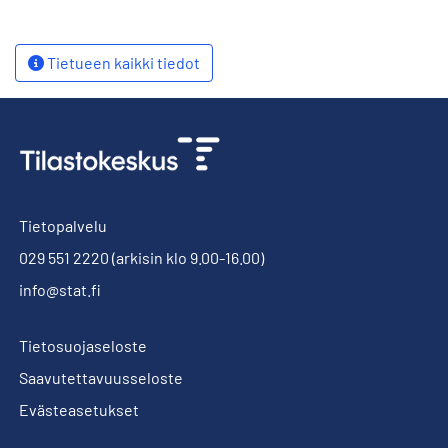
Tietueen kaikki tiedot
Tietopalvelu
029 551 2220
(arkisin klo 9.00-16.00)
info@stat.fi
Tietosuojaseloste
Saavutettavuusseloste
Evästeasetukset