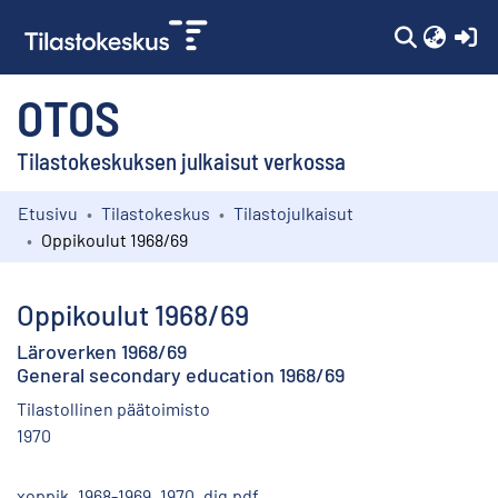
(c
OTOS
Tilastokeskuksen julkaisut verkossa
Etusivu
Tilastokeskus
Tilastojulkaisut
Kokoelmat
Oppikoulut 1968/69
Selaa
Oppikoulut 1968/69
Läroverken 1968/69
General secondary education 1968/69
Tilastollinen päätoimisto
1970
xoppik_1968-1969_1970_dig.pdf