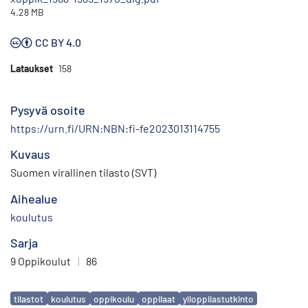
4.28 MB
CC BY 4.0
Lataukset
158
Pysyvä osoite
https://urn.fi/URN:NBN:fi-fe2023013114755
Kuvaus
Suomen virallinen tilasto (SVT)
Aihealue
koulutus
Sarja
9 Oppikoulut
|
86
Avainsanat
tilastot
koulutus
oppikoulu
oppilaat
ylioppilastutkinto