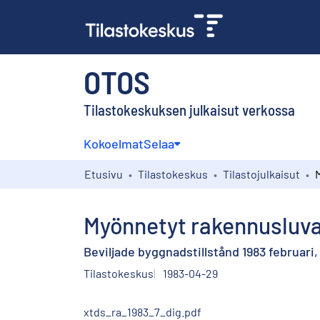
OTOS
Tilastokeskuksen julkaisut verkossa
Kokoelmat
Selaa
Etusivu
Tilastokeskus
Tilastojulkaisut
Myönnetyt rakennusluva
Beviljade byggnadstillstånd 1983 februar
Tilastokeskus
1983-04-29
xtds_ra_1983_7_dig.pdf