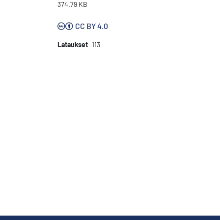
374.79 KB
CC BY 4.0
Lataukset
113