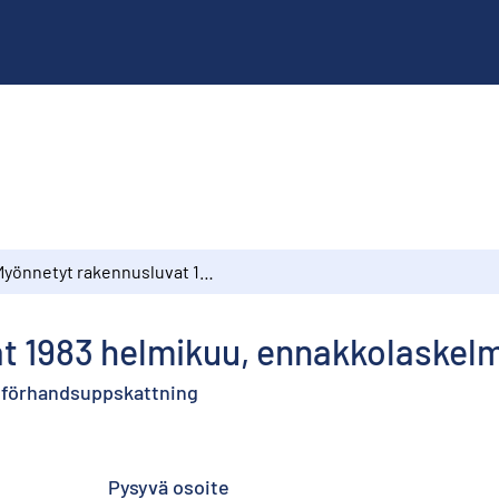
Myönnetyt rakennusluvat 1983 helmikuu, ennakkolaskelma
t 1983 helmikuu, ennakkolaskel
i, förhandsuppskattning
Pysyvä osoite