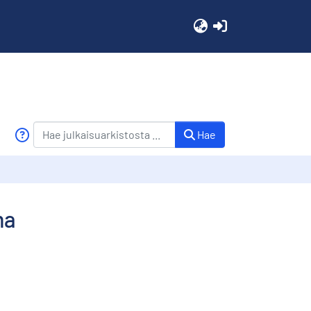
(current)
Hae
ma