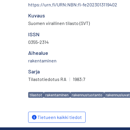
https://urn.fi/URN:NBN:fi-fe2023013119402
Kuvaus
Suomen virallinen tilasto (SVT)
ISSN
0355-2314
Aihealue
rakentaminen
Sarja
Tilastotiedotus RA
|
1983:7
Avainsanat
tilastot
rakentaminen
rakennustuotanto
rakennusluvat
Tietueen kaikki tiedot