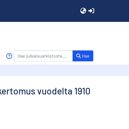
(current)
Hae
kertomus vuodelta 1910