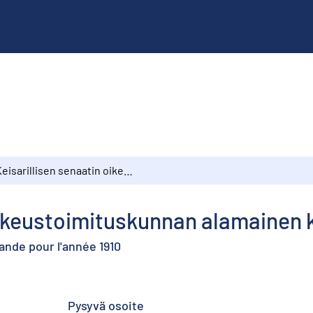
Keisarillisen senaatin oikeustoimituskunnan alamainen kertomus vuodelta 1910
oikeustoimituskunnan alamainen 
lande pour l'année 1910
Pysyvä osoite