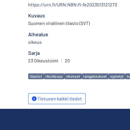
https://urn.fi/URN:NBN:fi-fe2023013121273
Kuvaus
Suomen virallinen tilasto (SVT)
Aihealue
oikeus
Sarja
23 Oikeustoimi
|
20
Avainsanat
tilastot
rikollisuus
rikokset
rangaistukset
syytetyt
t
Tietueen kaikki tiedot