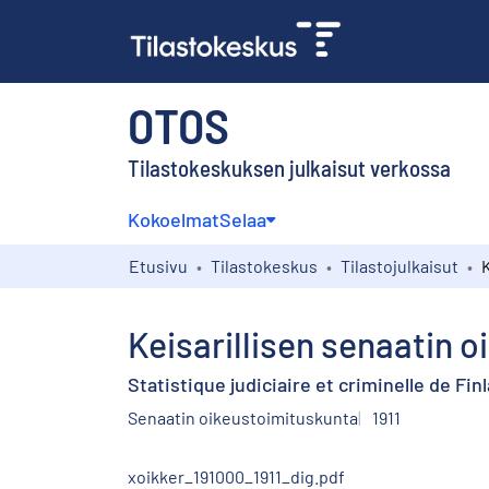
OTOS
Tilastokeskuksen julkaisut verkossa
Kokoelmat
Selaa
Etusivu
Tilastokeskus
Tilastojulkaisut
Keisarillisen senaatin 
Statistique judiciaire et criminelle de Fin
Senaatin oikeustoimituskunta
1911
xoikker_191000_1911_dig.pdf