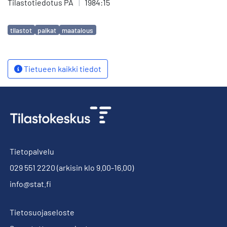
Tilastotiedotus PA
|
1984:15
Avainsanat
tilastot
palkat
maatalous
Tietueen kaikki tiedot
Tietopalvelu
029 551 2220
(arkisin klo 9.00-16.00)
info@stat.fi
Tietosuojaseloste