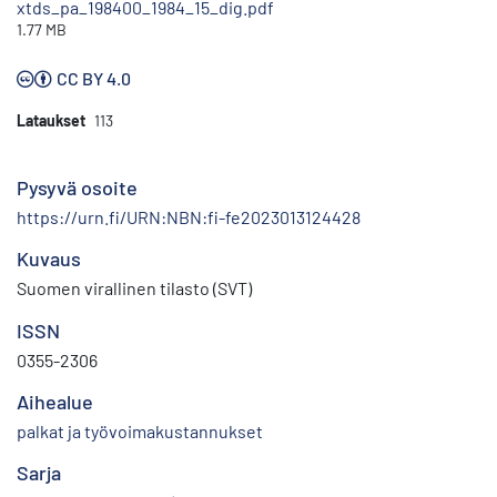
xtds_pa_198400_1984_15_dig.pdf
1.77 MB
CC BY 4.0
Lataukset
113
Pysyvä osoite
https://urn.fi/URN:NBN:fi-fe2023013124428
Kuvaus
Suomen virallinen tilasto (SVT)
ISSN
0355-2306
Aihealue
palkat ja työvoimakustannukset
Sarja