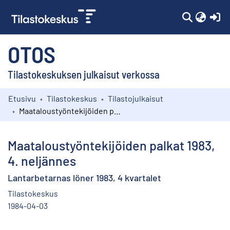
(c
OTOS
Tilastokeskuksen julkaisut verkossa
Etusivu
Tilastokeskus
Tilastojulkaisut
Kokoelmat
Maataloustyöntekijöiden palkat 1983, 4. neljännes
Selaa
Maataloustyöntekijöiden palkat 1983,
4. neljännes
Lantarbetarnas löner 1983, 4 kvartalet
Tilastokeskus
1984-04-03