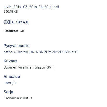
kivih_2014_03_2014-04-29_fi.pdf
230.18 KB
CC BY 4.0
Lataukset
46
Pysyvä osoite
https://urn.fi/URN:NBN:fi-fe20230912123561
Kuvaus
Suomen virallinen tilasto (SVT)
Aihealue
energia
Sarja
Kivihiilen kulutus