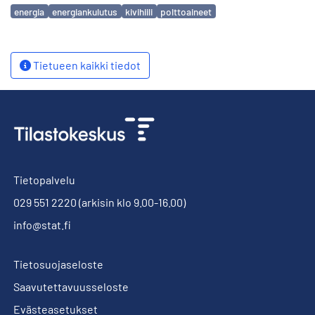
Avainsanat
energia
energiankulutus
kivihiili
polttoaineet
Tietueen kaikki tiedot
Tietopalvelu
029 551 2220
(arkisin klo 9.00-16.00)
info@stat.fi
Tietosuojaseloste
Saavutettavuusseloste
Evästeasetukset