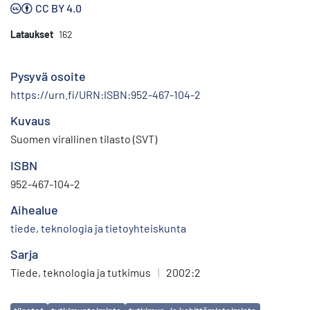
CC BY 4.0
Lataukset
162
Pysyvä osoite
https://urn.fi/URN:ISBN:952-467-104-2
Kuvaus
Suomen virallinen tilasto (SVT)
ISBN
952-467-104-2
Aihealue
tiede, teknologia ja tietoyhteiskunta
Sarja
Tiede, teknologia ja tutkimus
|
2002:2
Avainsanat