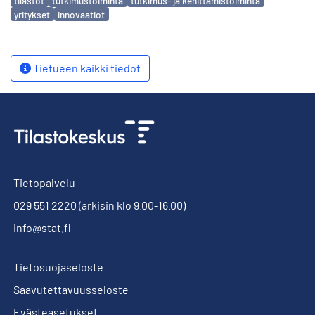
tilastot
tutkimustoiminta
tutkimus- ja kehittämistoiminta
yritykset
innovaatiot
Tietueen kaikki tiedot
Tietopalvelu
029 551 2220
(arkisin klo 9.00-16.00)
info@stat.fi
Tietosuojaseloste
Saavutettavuusseloste
Evästeasetukset