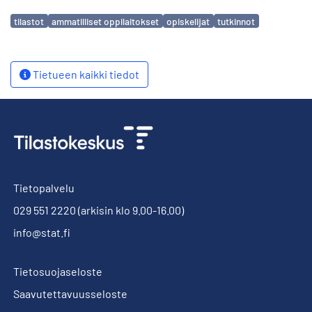
Avainsanat
tilastot
ammatilliset oppilaitokset
opiskelijat
tutkinnot
Tietueen kaikki tiedot
Tietopalvelu
029 551 2220
(arkisin klo 9.00-16.00)
info@stat.fi
Tietosuojaseloste
Saavutettavuusseloste