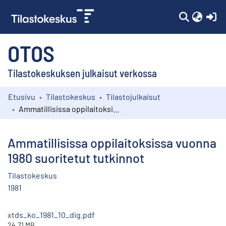
(c
OTOS
Tilastokeskuksen julkaisut verkossa
Etusivu
Tilastokeskus
Tilastojulkaisut
Kokoelmat
Ammatillisissa oppilaitoksissa vuonna 1980 suoritetut tutkinnot
Selaa
Ammatillisissa oppilaitoksissa vuonna
1980 suoritetut tutkinnot
Tilastokeskus
1981
xtds_ko_1981_10_dig.pdf
24.71 MB