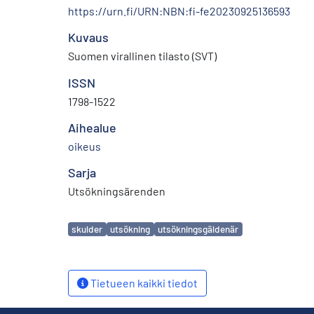
https://urn.fi/URN:NBN:fi-fe20230925136593
Kuvaus
Suomen virallinen tilasto (SVT)
ISSN
1798-1522
Aihealue
oikeus
Sarja
Utsökningsärenden
Avainsanat
skulder
utsökning
utsökningsgäldenär
Tietueen kaikki tiedot