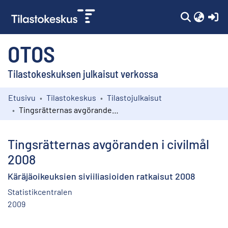
(c
OTOS
Tilastokeskuksen julkaisut verkossa
Etusivu
Tilastokeskus
Tilastojulkaisut
Kokoelmat
Tingsrätternas avgöranden i civilmål 2008
Selaa
Tingsrätternas avgöranden i civilmål
2008
Käräjäoikeuksien siviiliasioiden ratkaisut 2008
Statistikcentralen
2009