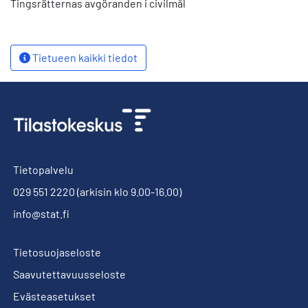
Tingsrätternas avgöranden i civilmål
Tietueen kaikki tiedot
Tietopalvelu
029 551 2220
(arkisin klo 9.00-16.00)
info@stat.fi
Tietosuojaseloste
Saavutettavuusseloste
Evästeasetukset