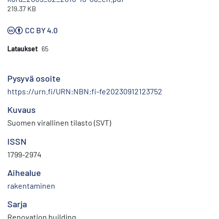
219.37 KB
CC BY 4.0
Lataukset
65
Pysyvä osoite
https://urn.fi/URN:NBN:fi-fe20230912123752
Kuvaus
Suomen virallinen tilasto (SVT)
ISSN
1799-2974
Aihealue
rakentaminen
Sarja
Renovation building