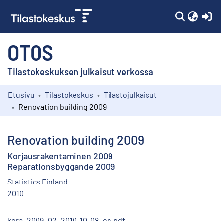
(c
OTOS
Tilastokeskuksen julkaisut verkossa
Etusivu
Tilastokeskus
Tilastojulkaisut
Kokoelmat
Renovation building 2009
Selaa
Renovation building 2009
Korjausrakentaminen 2009
Reparationsbyggande 2009
Statistics Finland
2010
kora_2009_02_2010-10-08_en.pdf