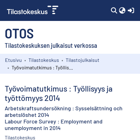
(c
OTOS
Tilastokeskuksen julkaisut verkossa
Etusivu
Tilastokeskus
Tilastojulkaisut
Kokoelmat
Työvoimatutkimus : Työllisyys ja työttömyys 2014
Selaa
Työvoimatutkimus : Työllisyys ja
työttömyys 2014
Arbetskraftsundersökning : Sysselsättning och
arbetslöshet 2014
Labour Force Survey : Employment and
unemployment in 2014
Tilastokeskus