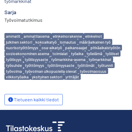
työmarkkinat
Sarja
Työvoimatutkimus
Avainsanat
ammatit
ammattiasema
elinkeinorakenne
elinkeinot
julkinen sektori
kokoaikatyö
lomautus
määräaikainen työ
nuorisotyöttömyys
osa-aikatyö
palkansaajat
pitkäaikaistyötön
sosioekonominen asema
toimialat
työaika
työelämä
työlliset
työllisyys
työllisyysaste
työmarkkina-asema
työmarkkinat
työsuhde
työttömyys
työttömyysaste
työttömät
työtunnit
työvoima
työvoiman ulkopuolella olevat
työvoimaosuus
viikkotyöaika
yksityinen sektori
yrittäjät
Tietueen kaikki tiedot