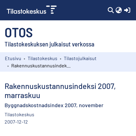
(c
OTOS
Tilastokeskuksen julkaisut verkossa
Etusivu
Tilastokeskus
Tilastojulkaisut
Kokoelmat
Rakennuskustannusindeksi 2007, marraskuu
Selaa
Rakennuskustannusindeksi 2007,
marraskuu
Byggnadskostnadsindex 2007, november
Tilastokeskus
2007-12-12