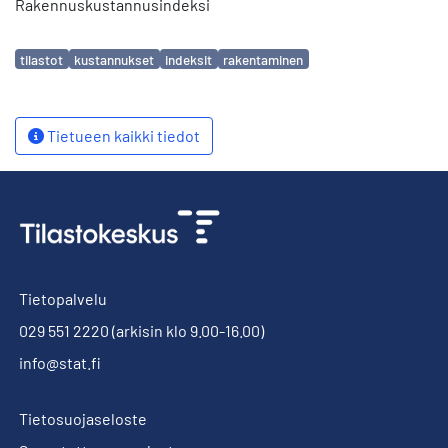
Rakennuskustannusindeksi
Avainsanat
tilastot
kustannukset
indeksit
rakentaminen
Tietueen kaikki tiedot
Tietopalvelu
029 551 2220
(arkisin klo 9.00-16.00)
info@stat.fi
Tietosuojaseloste