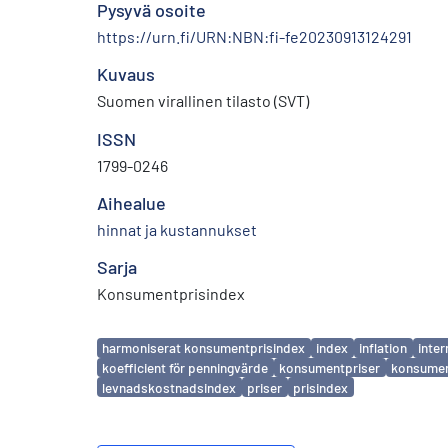
Pysyvä osoite
https://urn.fi/URN:NBN:fi-fe20230913124291
Kuvaus
Suomen virallinen tilasto (SVT)
ISSN
1799-0246
Aihealue
hinnat ja kustannukset
Sarja
Konsumentprisindex
Avainsanat
harmoniserat konsumentprisindex
index
inflation
inter
koefficient för penningvärde
konsumentpriser
konsumen
levnadskostnadsindex
priser
prisindex