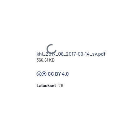
Ladataan...
khi_2017_08_2017-09-14_sv.pdf
366.61 KB
CC BY 4.0
Lataukset
29