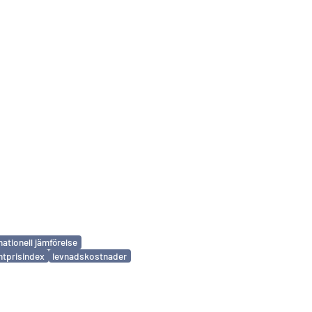
nationell jämförelse
tprisindex
levnadskostnader