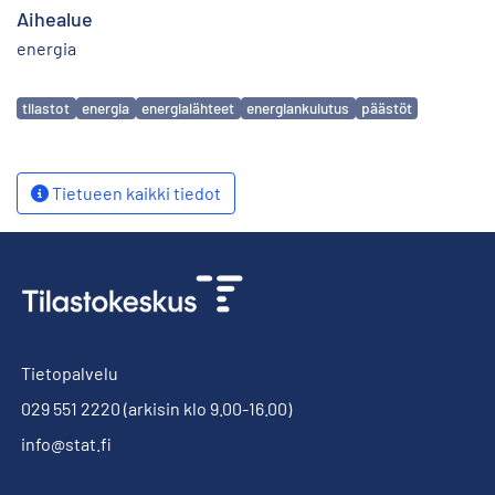
Aihealue
energia
Avainsanat
tilastot
energia
energialähteet
energiankulutus
päästöt
Tietueen kaikki tiedot
Tietopalvelu
029 551 2220
(arkisin klo 9.00-16.00)
info@stat.fi