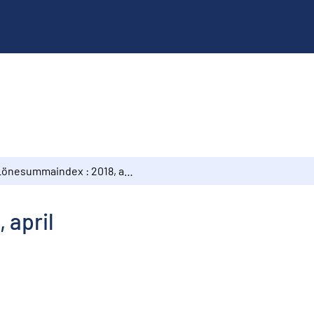
Lönesummaindex : 2018, april
 april