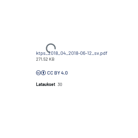
Ladataan...
ktps_2018_04_2018-06-12_sv.pdf
271.52 KB
CC BY 4.0
Lataukset
30