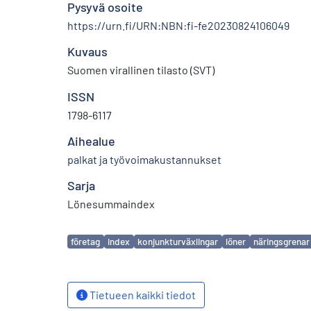
Pysyvä osoite
https://urn.fi/URN:NBN:fi-fe20230824106049
Kuvaus
Suomen virallinen tilasto (SVT)
ISSN
1798-6117
Aihealue
palkat ja työvoimakustannukset
Sarja
Lönesummaindex
Avainsanat
företag
index
konjunkturväxlingar
löner
näringsgrenar
Tietueen kaikki tiedot