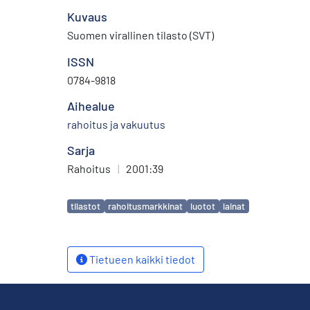
Kuvaus
Suomen virallinen tilasto (SVT)
ISSN
0784-9818
Aihealue
rahoitus ja vakuutus
Sarja
Rahoitus
|
2001:39
Avainsanat
tilastot
rahoitusmarkkinat
luotot
lainat
Tietueen kaikki tiedot