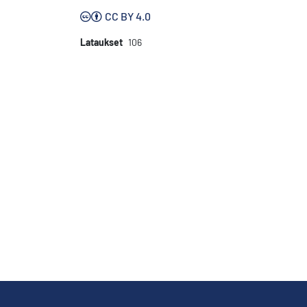
CC BY 4.0
Lataukset
106