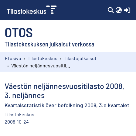
(c
OTOS
Tilastokeskuksen julkaisut verkossa
Etusivu
Tilastokeskus
Tilastojulkaisut
Kokoelmat
Väestön neljännesvuositilasto 2008, 3. neljännes
Selaa
Väestön neljännesvuositilasto 2008,
3. neljännes
Kvartalsstatistik över befolkning 2008, 3:e kvartalet
Tilastokeskus
2008-10-24