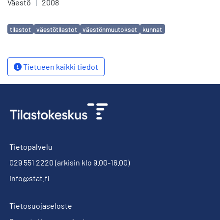
Väestö
|
2008
Avainsanat
tilastot
väestötilastot
väestönmuutokset
kunnat
Tietueen kaikki tiedot
Tietopalvelu
029 551 2220
(arkisin klo 9.00-16.00)
info@stat.fi
Tietosuojaseloste