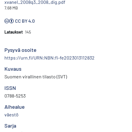
xvanel_2008q3_2008_dig.pdf
7.68 MB
CC BY 4.0
Lataukset
145
Pysyvä osoite
https://urn.fi/URN:NBN:fi-fe2023013112832
Kuvaus
Suomen virallinen tilasto (SVT)
ISSN
0788-5253
Aihealue
väestö
Sarja