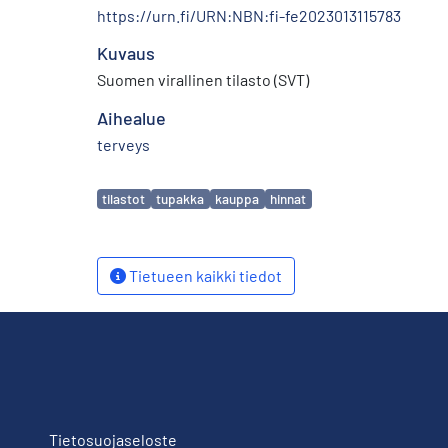
https://urn.fi/URN:NBN:fi-fe2023013115783
Kuvaus
Suomen virallinen tilasto (SVT)
Aihealue
terveys
Avainsanat
tilastot
tupakka
kauppa
hinnat
Tietueen kaikki tiedot
Tietosuojaseloste