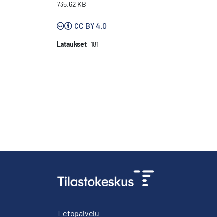
735.62 KB
CC BY 4.0
Lataukset
181
Tietopalvelu