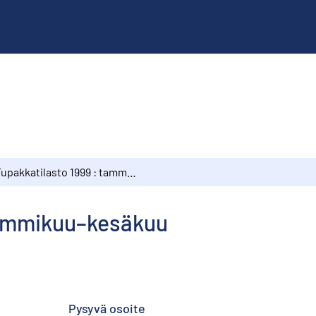
Tupakkatilasto 1999 : tammikuu–kesäkuu
tammikuu–kesäkuu
Pysyvä osoite