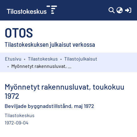
(c
OTOS
Tilastokeskuksen julkaisut verkossa
Etusivu
Tilastokeskus
Tilastojulkaisut
Kokoelmat
Myönnetyt rakennusluvat, toukokuu 1972
Selaa
Myönnetyt rakennusluvat, toukokuu
1972
Beviljade byggnadstillstånd, maj 1972
Tilastokeskus
1972-09-04