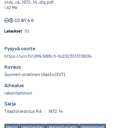
xtds_ra_1972_14_dig.pdf
1.62 MB
CC BY 4.0
Lataukset
112
Pysyvä osoite
https://urn.fi/URN:NBN:fi-fe2023013119034
Kuvaus
Suomen virallinen tilasto (SVT)
Aihealue
rakentaminen
Sarja
Tilastotiedotus RA
|
1972:14
Avainsanat
tilastot
rakentaminen
rakennustuotanto
rakennusluvat