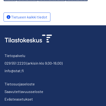
Tietueen kaikki tiedot
Tietopalvelu
029 551 2220
(arkisin klo 9.00-16.00)
info@stat.fi
Tietosuojaseloste
Saavutettavuusseloste
Evästeasetukset